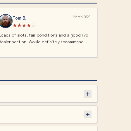
March 2026
Tom B.
★★★★
☆
Loads of slots, fair conditions and a good live
dealer section. Would definitely recommend.