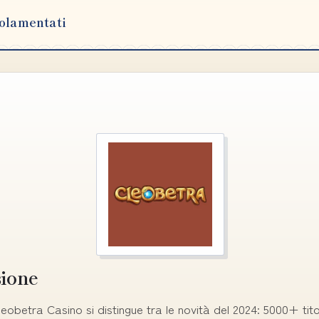
olamentati
sione
obetra Casino si distingue tra le novità del 2024: 5000+ tito