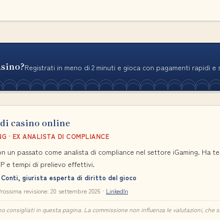
asino?
Registrati in meno di 2 minuti e gioca con pagamenti rapidi e
di casino online
ING · EX ANALISTA DI COMPLIANCE
con un passato come analista di compliance nel settore iGaming. Ha tes
P e tempi di prelievo effettivi.
 Conti, giurista esperta di diritto del gioco
rossima revisione: 20 settembre 2026 ·
LinkedIn
 consigliati in questa pagina. La commissione non influenza le valutazioni, che si