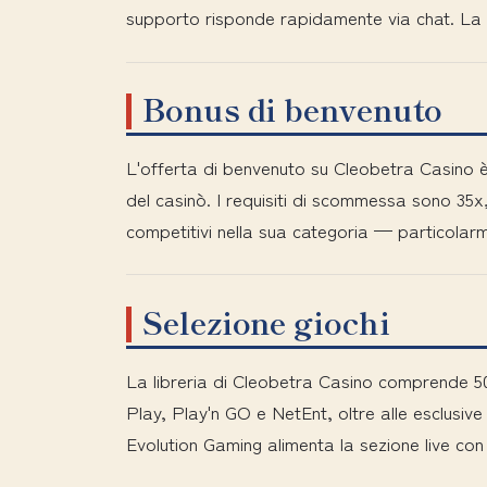
supporto risponde rapidamente via chat. La c
Bonus di benvenuto
L'offerta di benvenuto su Cleobetra Casino è 1
del casinò. I requisiti di scommessa sono 35
competitivi nella sua categoria — particolarm
Selezione giochi
La libreria di Cleobetra Casino comprende 5000
Play, Play'n GO e NetEnt, oltre alle esclusive
Evolution Gaming alimenta la sezione live c