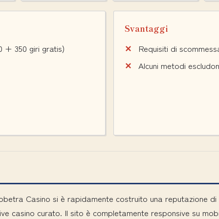
Svantaggi
+ 350 giri gratis)
Requisiti di scommess
Alcuni metodi escludon
betra Casino si è rapidamente costruito una reputazione di va
 live casino curato. Il sito è completamente responsive su mobi