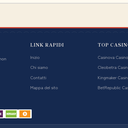
LINK RAPIDI
TOP CASIN
Inizio
Casinova Casin
 non
Chi siamo
Cleobetra Casi
Contatti
Kingmaker Casi
Mappa del sito
BetRepublic Ca